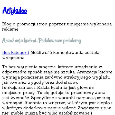
Artykuloo
Blog o promocji stron poprzez umiejętnie wykonaną
reklamę
Aranżacja kuchni. Podstawowe problemy
Aranżacja
Bez kategorii
Możliwość komentowania
została
kuchni.
wyłączona
Podstawowe
To bez wątpienia wnętrze, którego urządzenie w
problemy
odpowiedni sposób staje się sztuką. Aranżacja kuchni
wymaga połączenia zarówno atrakcyjnego wyglądu,
jak również wygody oraz dodatkowo
funkcjonalności. Każda kuchnia jest głównie
miejscem pracy. Tu się gotuje, tu przechowywana
jest żywność. Specyficzne warunki narzucają szereg
wymagań. Kuchnia to wnętrze, w którym jest ciepło i
w którym dodatkowo panuje wilgoć. Znajdujące się w
niej meble muszą być więc ustabilizowane i