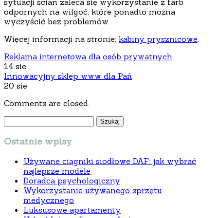
sytuacji ścian zaleca się wykorzystanie z farb
odpornych na wilgoć, które ponadto można
wyczyścić bez problemów.
Więcej informacji na stronie:
kabiny prysznicowe
.
Reklama internetowa dla osób prywatnych
14 sie
Innowacyjny sklep www dla Pań
20 sie
Comments are closed.
Szukaj:
Ostatnie wpisy
Używane ciągniki siodłowe DAF: jak wybrać
najlepsze modele
Doradca psychologiczny
Wykorzystanie używanego sprzętu
medycznego
Luksusowe apartamenty