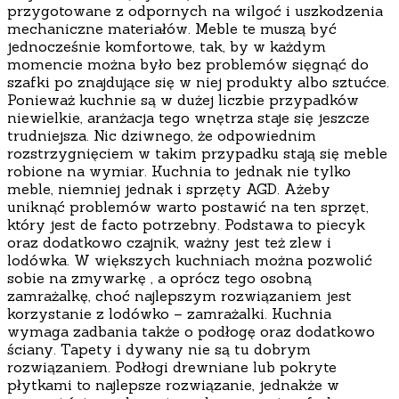
przygotowane z odpornych na wilgoć i uszkodzenia
mechaniczne materiałów. Meble te muszą być
jednocześnie komfortowe, tak, by w każdym
momencie można było bez problemów sięgnąć do
szafki po znajdujące się w niej produkty albo sztućce.
Ponieważ kuchnie są w dużej liczbie przypadków
niewielkie, aranżacja tego wnętrza staje się jeszcze
trudniejsza. Nic dziwnego, że odpowiednim
rozstrzygnięciem w takim przypadku stają się meble
robione na wymiar. Kuchnia to jednak nie tylko
meble, niemniej jednak i sprzęty AGD. Ażeby
uniknąć problemów warto postawić na ten sprzęt,
który jest de facto potrzebny. Podstawa to piecyk
oraz dodatkowo czajnik, ważny jest też zlew i
lodówka. W większych kuchniach można pozwolić
sobie na zmywarkę , a oprócz tego osobną
zamrażalkę, choć najlepszym rozwiązaniem jest
korzystanie z lodówko – zamrażalki. Kuchnia
wymaga zadbania także o podłogę oraz dodatkowo
ściany. Tapety i dywany nie są tu dobrym
rozwiązaniem. Podłogi drewniane lub pokryte
płytkami to najlepsze rozwiązanie, jednakże w