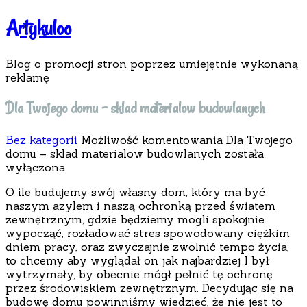
Artykuloo
Blog o promocji stron poprzez umiejętnie wykonaną
reklamę
Dla Twojego domu – sklad materialow budowlanych
Bez kategorii
Możliwość komentowania
Dla Twojego
domu – sklad materialow budowlanych
została
wyłączona
O ile budujemy swój własny dom, który ma być
naszym azylem i naszą ochronką przed światem
zewnętrznym, gdzie będziemy mogli spokojnie
wypocząć, rozładować stres spowodowany ciężkim
dniem pracy, oraz zwyczajnie zwolnić tempo życia,
to chcemy aby wyglądał on jak najbardziej I był
wytrzymały, by obecnie mógł pełnić tę ochronę
przez środowiskiem zewnętrznym. Decydując się na
budowę domu powinniśmy wiedzieć, że nie jest to