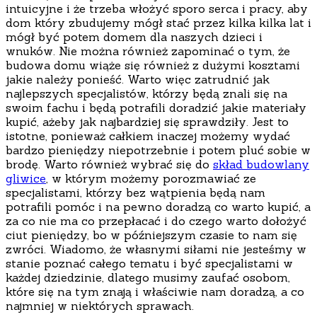
intuicyjne i że trzeba włożyć sporo serca i pracy, aby
dom który zbudujemy mógł stać przez kilka kilka lat i
mógł być potem domem dla naszych dzieci i
wnuków. Nie można również zapominać o tym, że
budowa domu wiąże się również z dużymi kosztami
jakie należy ponieść.
Warto więc zatrudnić jak
najlepszych specjalistów, którzy będą znali się na
swoim fachu i będą potrafili doradzić jakie materiały
kupić, ażeby jak najbardziej się sprawdziły. Jest to
istotne, ponieważ całkiem inaczej możemy wydać
bardzo pieniędzy niepotrzebnie i potem pluć sobie w
brodę. Warto również wybrać się do
skład budowlany
gliwice
, w którym możemy porozmawiać ze
specjalistami, którzy bez wątpienia będą nam
potrafili pomóc i na pewno doradzą co warto kupić, a
za co nie ma co przepłacać i do czego warto dołożyć
ciut pieniędzy, bo w późniejszym czasie to nam się
zwróci. Wiadomo, że własnymi siłami nie jesteśmy w
stanie poznać całego tematu i być specjalistami w
każdej dziedzinie, dlatego musimy zaufać osobom,
które się na tym znają i właściwie nam doradzą, a co
najmniej w niektórych sprawach.