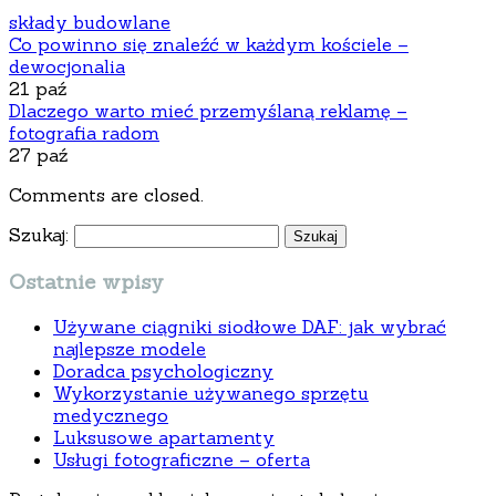
składy budowlane
Co powinno się znaleźć w każdym kościele –
dewocjonalia
21 paź
Dlaczego warto mieć przemyślaną reklamę –
fotografia radom
27 paź
Comments are closed.
Szukaj:
Ostatnie wpisy
Używane ciągniki siodłowe DAF: jak wybrać
najlepsze modele
Doradca psychologiczny
Wykorzystanie używanego sprzętu
medycznego
Luksusowe apartamenty
Usługi fotograficzne – oferta