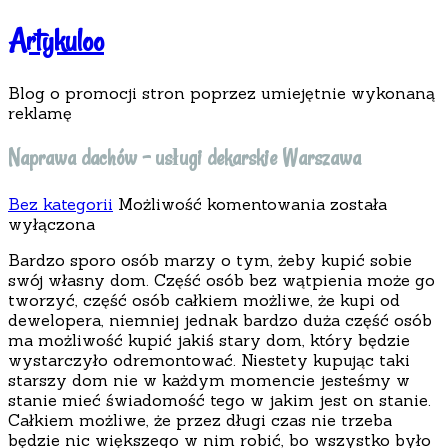
Artykuloo
Blog o promocji stron poprzez umiejętnie wykonaną
reklamę
Naprawa dachów – usługi dekarskie Warszawa
Naprawa
Bez kategorii
Możliwość komentowania
została
dachów
wyłączona
–
Bardzo sporo osób marzy o tym, żeby kupić sobie
usługi
swój własny dom. Część osób bez wątpienia może go
dekarskie
tworzyć, część osób całkiem możliwe, że kupi od
Warszawa
dewelopera, niemniej jednak bardzo duża część osób
ma możliwość kupić jakiś stary dom, który będzie
wystarczyło odremontować. Niestety kupując taki
starszy dom nie w każdym momencie jesteśmy w
stanie mieć świadomość tego w jakim jest on stanie.
Całkiem możliwe, że przez długi czas nie trzeba
będzie nic większego w nim robić, bo wszystko było