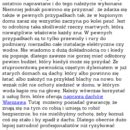
ostatnio naprawiane i do tego należycie wykonane.
Niemniej jednak powinno się przyznać , że zdarza się
także w pewnych przypadkach tak, że w kupionym
domu zaraz się wszystko zaczyna po kolei psuć. Jest
to odrobinę taka złośliwość rzeczy martwych, którą
niewątpliwie właściwie każdy zna.
W pewnych
przypadkach są to tylko przewody i rury do
podmiany, nierzadko całe instalacje elektryczne czy
wodne. Nie wiadomo z dużą dokładnością co i kiedy
się popsuje, dlatego zawsze nie gorzej mieć odłożony
pewien budżet, który kiedyś może się przydać. Ze
stuprocentową pewnością częstym dylematem w już
starych domach są dachy, który albo powinno się
łatać, albo założyć na przykład blachy na nowo, bo
wszak nikt nie ochoty siedzieć w domu, w którym
woda kapie mu na głowę. Należy wówczas korzystać
z usług firm, które oferują
naprawa dachów
Warszawa
. Tutaj możemy posiadać gwarancję, że
znają się na tym co robią i umieją to robić
bezpiecznie, bo nie mielibyśmy ochotę, żeby komuś
coś się stało i by spadł z dachu. Dlatego obecnie dużo
lepiej zatrudnić profesjonalistów niż ryzykować