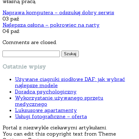
własną pracą.
Naprawa komputera – odszukaj dobry serwis
03 paź
Najlepsza osłona – pokrowiec na narty
04 paź
Comments are closed.
Szukaj:
Ostatnie wpisy
Używane ciągniki siodłowe DAF: jak wybrać
najlepsze modele
Doradca psychologiczny
Wykorzystanie używanego sprzętu
medycznego
Luksusowe apartamenty
Usługi fotograficzne – oferta
Portal z niezwykle ciekawymi artykułami.
You can edit this copyright text from Theme