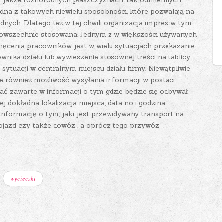
ch jakże różnorodnych płaszczyznach, tak odmiennych
edna z takowych niewielu sposobności, które pozwalają na
nych. Dlatego też w tej chwili organizacja imprez w tym
 powszechnie stosowana. Jednym z w większości używanych
hęcenia pracowników jest w wielu sytuacjach przekazanie
nika działu lub wywieszenie stosownej treści na tablicy
 sytuacji w centralnym miejscu działu firmy. Niewątpliwie
e również możliwość wysyłania informacji w postaci
ać zawarte w informacji o tym gdzie będzie się odbywał
 dokładna lokalizacja miejsca, data no i godzina
informację o tym, jaki jest przewidywany transport na
pojazd czy także dowóz , a oprócz tego przywóz
wycieczki