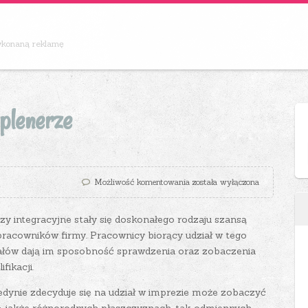
wykonaną reklamę
plenerze
Organizacja imprez w plenerze
Możliwość komentowania
została wyłączona
y integracyjne stały się doskonałego rodzaju szansą
racowników firmy. Pracownicy biorący udział w tego
iałów dają im sposobność sprawdzenia oraz zobaczenia
fikacji.
jedynie zdecyduje się na udział w imprezie może zobaczyć