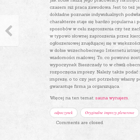
jak sobie radzą jego pracownicy na inny
czasem niż praca zawodowa. Jest to też j
dokładne poznanie indywidualnych podwład
charakterze staje się bardzo popularna i
sposobów w celu zaproszenia czy tez zac
w typowo słownej zaproszenia przez kierow
ogłoszeniowej znajdującej się w większości
w dobie wszechobecnego Internetu istniej
wiadomości mailowej. To, co powinno zost
wypoczynek Bieszczady to w chwili obecnej
rozpoczęcia imprezy. Należy także podać 
imprezę, o to czy jest potrzebny własny 
gwarantuje firma ja organizująca.
Więcej na ten temat:
sauna wynajem
.
odpoczynek
Oryginalne imprezy plenerowe
Comments are closed.