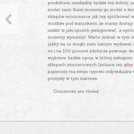
produktem niezbędny będzie też dobrej, j
zrobić sami. Sami możemy go zrobić z liści
sklepów ecommerce jak tez spróbować wy
możliwe pod warunkiem, że mamy dostęp do
sadzić w jaki sposób pielęgnować , a oprócz
możemy wysuszyć. Warto jednak w tym miejs
jakby się to mogło nam samym wydawać na
no i na 100 procent zdobycia pewnego do
wyjściem będzie opcja, w której zakupimy
sklepach internetowych (zobacz też:
gilz
papierosy ma swoje typowo indywidualne 
pomysły w tym zakresie.
Comments are closed.