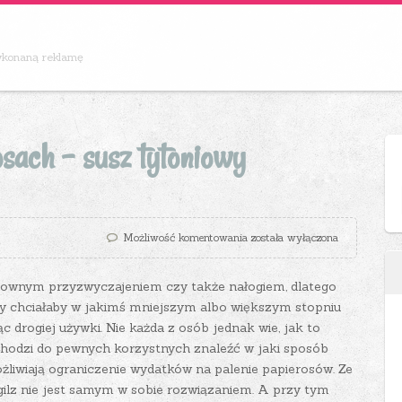
wykonaną reklamę
sach – susz tytoniowy
Oszczędzić na papierosach – s
Możliwość komentowania
została wyłączona
townym przyzwyczajeniem czy także nałogiem, dlatego
sy chciałaby w jakimś mniejszym albo większym stopniu
 drogiej używki. Nie każda z osób jednak wie, jak to
chodzi do pewnych korzystnych znaleźć w jaki sposób
ożliwiają ograniczenie wydatków na palenie papierosów.
Ze
lz nie jest samym w sobie rozwiązaniem. A przy tym