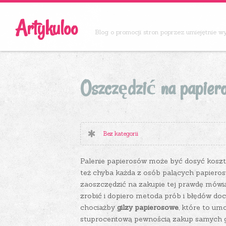
Artykuloo
Blog o promocji stron poprzez umiejętnie 
Oszczędzić na papiero
Bez kategorii
Palenie papierosów może być dosyć kosz
też chyba każda z osób palących papiero
zaoszczędzić na zakupie tej prawdę mówiąc
zrobić i dopiero metoda prób i błędów do
chociażby
gilzy papierosowe
, które to um
stuprocentową pewnością zakup samych gi