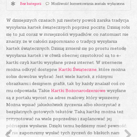
Pamiętajmy o życzeniach
Bez kategorii
Możliwość komentowania
została wyłączona
W dzisiejszych czasach już niestety powoli zanika tradycja
wysyłania kartek świątecznych poprzez pocztę. Dzisiaj robi
się to już coraz w mniejszości wypadków, co natomiast nie
znaczy, że w całości zapomniano o tradycji wysyłania
kartek świątecznych. Dzisiaj zmienił się po prostu metodę
wysyłania kartek i w chwili obecnej częstokroć są to e-
kartki czyli kartki wysyłane przez internet.
W internecie
można odkryć dostępne
Kartki Świąteczne
, które można
sobie dowolnie wybrać. Jest wiele kartek, z różnymi
obrazkami i designem grafik, tak by każdy znalazł coś co
mu odpowiada. Takie
Kartki Bożonarodzeniowe
wysyłane
są z portalu wprost na adres mailowy, który wpiszemy.
Można wpisać jakiekolwiek życzenia albo skorzystać z
bezpłatnych gotowych tekstów. Taką kartkę można też
przygotować na wiele poprzednio i zaplanować jej
późniejsze wysłanie. Dzięki temu będziemy mieć pewność,
że nie zapomnimy wysłać tych życzeń do bliskich nam