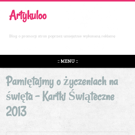
Artykuloo
Blog o promocji stron poprzez umiejętnie wykonaną reklamę
::: MENU :::
Pamiętajmy o życzeniach na
święta – Kartki Świąteczne
2013