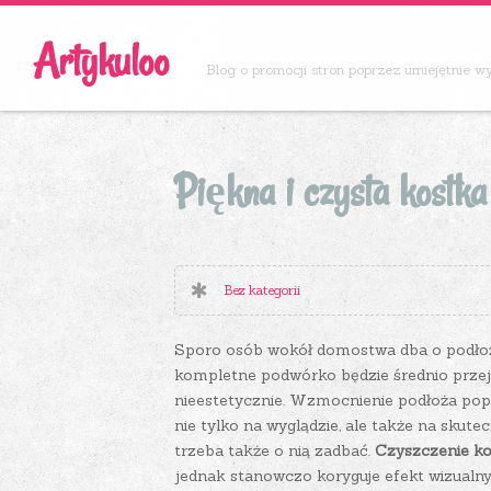
Artykuloo
Blog o promocji stron poprzez umiejętnie 
Piękna i czysta kostka
Bez kategorii
Sporo osób wokół domostwa dba o podłoże
kompletne podwórko będzie średnio przej
nieestetycznie. Wzmocnienie podłoża popr
nie tylko na wyglądzie, ale także na skute
trzeba także o nią zadbać.
Czyszczenie ko
jednak stanowczo koryguje efekt wizualny