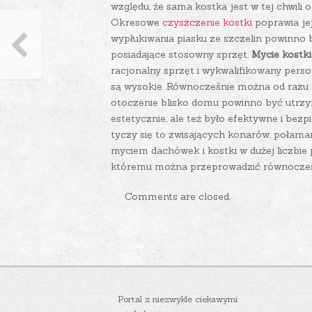
względu, że sama kostka jest w tej chwili
Okresowe
czyszczenie kostki
poprawia jej
wypłukiwania piasku ze szczelin powinno
posiadające stosowny sprzęt.
Mycie kostk
racjonalny sprzęt i wykwalifikowany perso
są wysokie .Równocześnie można od razu k
otoczenie blisko domu powinno być utrzym
estetycznie, ale też było efektywne i bez
tyczy się to zwisających konarów, połaman
myciem dachówek i kostki w dużej liczbi
któremu można przeprowadzić równocześn
Comments are closed.
Portal z niezwykle ciekawymi