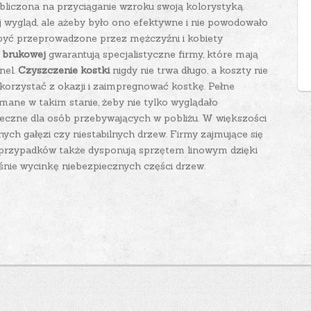
 obliczona na przyciąganie wzroku swoją kolorystyką.
 wygląd, ale ażeby było ono efektywne i nie powodowało
 być przeprowadzone przez mężczyźni i kobiety
i brukowej
gwarantują specjalistyczne firmy, które mają
nel.
Czyszczenie kostki
nigdy nie trwa długo, a koszty nie
orzystać z okazji i zaimpregnować kostkę. Pełne
ane w takim stanie, żeby nie tylko wyglądało
pieczne dla osób przebywających w pobliżu. W większości
ych gałęzi czy niestabilnych drzew. Firmy zajmujące się
e przypadków także dysponują sprzętem linowym dzięki
ie wycinkę niebezpiecznych części drzew.