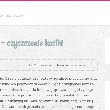
wykonaną reklamę
 – czyszczenie kostki
Piękna i czysta kostka – czyszc
Możliwość komentowania
została wyłączona
. Częste deszcze, czy roztopy po zimie mogą sprawić, że
ezdne dla pojazdów, w dodatku będzie wyglądało bardzo
zez położenie kostki brukowej sprawia, ze ogół zyskuje
czności. Przy położonej kostce należy pamiętać o tym ,że
stki brukowej
nie musi odbywać się zazwyczaj, niemniej
.
Dla wielu osób posiada to znaczenie co najmniej z tego