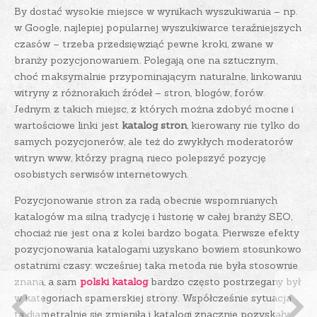
By dostać wysokie miejsce w wynikach wyszukiwania – np.
w Google, najlepiej popularnej wyszukiwarce teraźniejszych
czasów – trzeba przedsięwziąć pewne kroki, zwane w
branży pozycjonowaniem. Polegają one na sztucznym,
choć maksymalnie przypominającym naturalne, linkowaniu
witryny z różnorakich źródeł – stron, blogów, forów.
Jednym z takich miejsc, z których można zdobyć mocne i
wartościowe linki jest
katalog stron
, kierowany nie tylko do
samych pozycjonerów, ale też do zwykłych moderatorów
witryn www, którzy pragną nieco polepszyć pozycję
osobistych serwisów internetowych.
Pozycjonowanie stron za radą obecnie wspomnianych
katalogów ma silną tradycję i historię w całej branży SEO,
chociaż nie jest ona z kolei bardzo bogata. Pierwsze efekty
pozycjonowania katalogami uzyskano bowiem stosunkowo
ostatnimi czasy: wcześniej taka metoda nie była stosownie
znana, a sam
polski katalog
bardzo często postrzegany był
w kategoriach spamerskiej strony. Współcześnie sytuacja
ta diametralnie się zmieniła i katalogi znacznie pozyskały