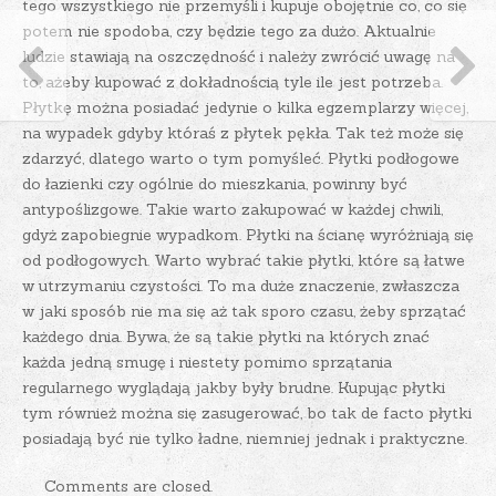
tego wszystkiego nie przemyśli i kupuje obojętnie co, co się
potem nie spodoba, czy będzie tego za dużo. Aktualnie
ludzie stawiają na oszczędność i należy zwrócić uwagę na
to, ażeby kupować z dokładnością tyle ile jest potrzeba.
Płytkę można posiadać jedynie o kilka egzemplarzy więcej,
na wypadek gdyby któraś z płytek pękła. Tak też może się
zdarzyć, dlatego warto o tym pomyśleć. Płytki podłogowe
do łazienki czy ogólnie do mieszkania, powinny być
antypoślizgowe. Takie warto zakupować w każdej chwili,
gdyż zapobiegnie wypadkom. Płytki na ścianę wyróżniają się
od podłogowych. Warto wybrać takie płytki, które są łatwe
w utrzymaniu czystości. To ma duże znaczenie, zwłaszcza
w jaki sposób nie ma się aż tak sporo czasu, żeby sprzątać
każdego dnia. Bywa, że są takie płytki na których znać
każda jedną smugę i niestety pomimo sprzątania
regularnego wyglądają jakby były brudne. Kupując płytki
tym również można się zasugerować, bo tak de facto płytki
posiadają być nie tylko ładne, niemniej jednak i praktyczne.
Comments are closed.