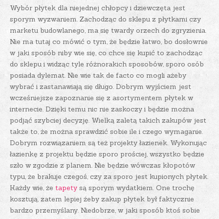
Wybór płytek dla niejednej chłopcy i dziewczęta jest
sporym wyzwaniem. Zachodząc do sklepu z płytkami czy
marketu budowlanego, ma się twardy orzech do zgryzienia.
Nie ma tutaj co mówić o tym, że będzie łatwo, bo dosłownie
w jaki sposób niby wie się, co chce się kupić to zachodząc
do sklepu i widząc tyle różnorakich sposobów, sporo osób
posiada dylemat. Nie wie tak de facto co mogli ażeby
wybrać i zastanawiają się długo. Dobrym wyjściem jest
wcześniejsze zapoznanie się z asortymentem płytek w
internecie. Dzięki temu nic nie zaskoczy i będzie można
podjąć szybciej decyzję. Wielką zaletą takich zakupów jest
także to, że można sprawdzić sobie ile i czego wymaganie.
Dobrym rozwiązaniem są też projekty łazienek. Wykonując
łazienkę z projektu będzie sporo prościej, wszystko będzie
szło w zgodzie z planem. Nie będzie wówczas kłopotów
typu, że brakuje czegoś, czy za sporo jest kupionych płytek.
Każdy wie, że
tapety
są sporym wydatkiem. One trochę
kosztują, zatem lepiej żeby zakup płytek był faktycznie
bardzo przemyślany. Niedobrze, w jaki sposób ktoś sobie