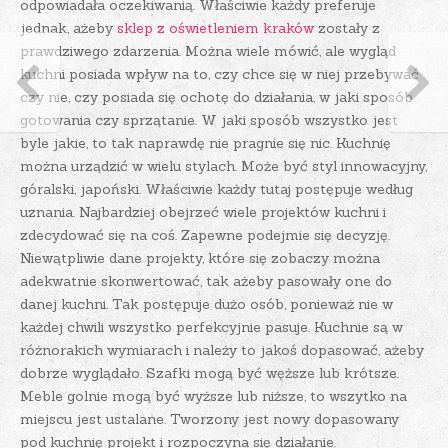
odpowiadała oczekiwanią. Właściwie każdy preferuje
jednak, ażeby
sklep z oświetleniem kraków
zostały z
prawdziwego zdarzenia. Można wiele mówić, ale wygląd
kuchni posiada wpływ na to, czy chce się w niej przebywać
czy nie, czy posiada się ochotę do działania, w jaki sposób
gotowania czy sprzątanie. W jaki sposób wszystko jest
byle jakie, to tak naprawdę nie pragnie się nic. Kuchnię
można urządzić w wielu stylach. Może być styl innowacyjny,
góralski, japoński. Właściwie każdy tutaj postępuje według
uznania. Najbardziej obejrzeć wiele projektów kuchni i
zdecydować się na coś. Zapewne podejmie się decyzję.
Niewątpliwie dane projekty, które się zobaczy można
adekwatnie skonwertować, tak ażeby pasowały one do
danej kuchni. Tak postępuje dużo osób, ponieważ nie w
każdej chwili wszystko perfekcyjnie pasuje. Kuchnie są w
różnorakich wymiarach i należy to jakoś dopasować, ażeby
dobrze wyglądało. Szafki mogą być węższe lub krótsze.
Meble golnie mogą być wyższe lub niższe, to wszytko na
miejscu jest ustalane. Tworzony jest nowy dopasowany
pod kuchnię projekt i rozpoczyna się działanie.