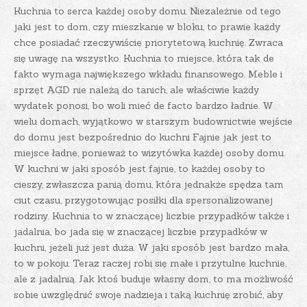
Kuchnia to serca każdej osoby domu. Niezależnie od tego
jaki jest to dom, czy mieszkanie w bloku, to prawie każdy
chce posiadać rzeczywiście priorytetową kuchnię. Zwraca
się uwagę na wszystko. Kuchnia to miejsce, która tak de
fakto wymaga największego wkładu finansowego. Meble i
sprzęt AGD nie należą do tanich, ale właściwie każdy
wydatek ponosi, bo woli mieć de facto bardzo ładnie. W
wielu domach, wyjątkowo w starszym budownictwie wejście
do domu jest bezpośrednio do kuchni Fajnie jak jest to
miejsce ładne, ponieważ to wizytówka każdej osoby domu.
W kuchni w jaki sposób jest fajnie, to każdej osoby to
cieszy, zwłaszcza panią domu, która jednakże spędza tam
ciut czasu, przygotowując posiłki dla spersonalizowanej
rodziny.
Kuchnia to w znaczącej liczbie przypadków także i
jadalnia, bo jada się w znaczącej liczbie przypadków w
kuchni, jeżeli już jest duża. W jaki sposób jest bardzo mała,
to w pokoju. Teraz raczej robi się małe i przytulne kuchnie,
ale z jadalnią. Jak ktoś buduje własny dom, to ma możliwość
sobie uwzględnić swoje nadzieja i taką kuchnię zrobić, aby