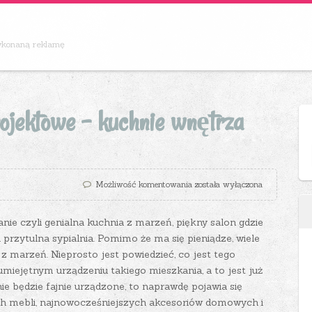
wykonaną reklamę
ojektowe – kuchnie wnętrza
Znajdź dobre biuro projektowe
Możliwość komentowania
została wyłączona
ie czyli genialna kuchnia z marzeń, piękny salon gdzie
przytulna sypialnia. Pomimo że ma się pieniądze, wiele
k z marzeń. Nieprosto jest powiedzieć, co jest tego
miejętnym urządzeniu takiego mieszkania, a to jest już
e będzie fajnie urządzone, to naprawdę pojawia się
ch mebli, najnowocześniejszych akcesoriów domowych i