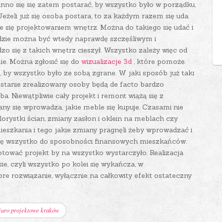
nno się się zatem postarać, by wszystko było w porządku,
Jeżeli już się osoba postara, to za każdym razem się uda.
ce się projektowaniem wnętrz. Można do takiego się udać i
dzie można być wtedy naprawdę szczęśliwym i
o się z takich wnętrz cieszył. Wszystko zależy więc od
ie. Można zgłosić się do
wizualizacje 3d
, które pomoże.
 by wszystko było ze sobą zgrane. W jaki sposób już taki
tanie zrealizowany osoby będą de facto bardzo
ba. Niewątpliwie cały projekt i remont wiążą się z
iany się wprowadza, jakie meble się kupuje. Czasami nie
lorystki ścian, zmiany zasłon i oklein na meblach czy
mieszkania i tego jakie zmiany pragnęli żeby wprowadzać i
 się wszystko do sposobności finansowych mieszkańców.
gotować projekt by na wszystko wystarczyło. Realizacja
e, czyli wszystko po kolei się wykańcza, w
re rozwiązanie, wyłącznie na całkowity efekt ostateczny
iuro projektowe kraków