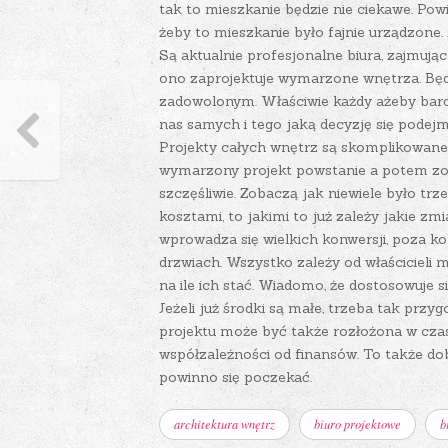
tak to mieszkanie będzie nie ciekawe.
Powi
żeby to mieszkanie było fajnie urządzone. 
Są aktualnie profesjonalne biura, zajmują
ono zaprojektuje wymarzone wnętrza. Bę
zadowolonym. Właściwie każdy ażeby bardz
nas samych i tego jaką decyzję się podejm
Projekty całych wnętrz są skomplikowane,
wymarzony projekt powstanie a potem zos
szczęśliwie. Zobaczą jak niewiele było trze
kosztami, to jakimi to już zależy jakie zm
wprowadza się wielkich konwersji, poza ko
drzwiach. Wszystko zależy od właścicieli 
na ile ich stać. Wiadomo, że dostosowuje
Jeżeli już środki są małe, trzeba tak przy
projektu może być także rozłożona w czasi
współzależności od finansów. To także dob
powinno się poczekać.
architektura wnętrz
biuro projektowe
b