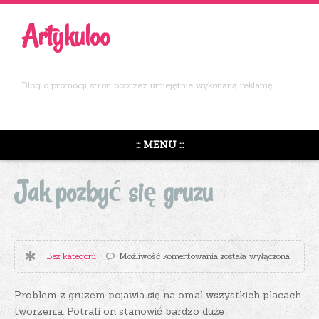
Artykuloo
Blog o promocji stron poprzez umiejętnie wykonaną reklamę
::: MENU :::
Jak pozbyć się gruzu
Jak pozbyć się gruzu
Bez kategorii
Możliwość komentowania
została wyłączona
Problem z gruzem pojawia się na omal wszystkich placach
tworzenia. Potrafi on stanowić bardzo duże