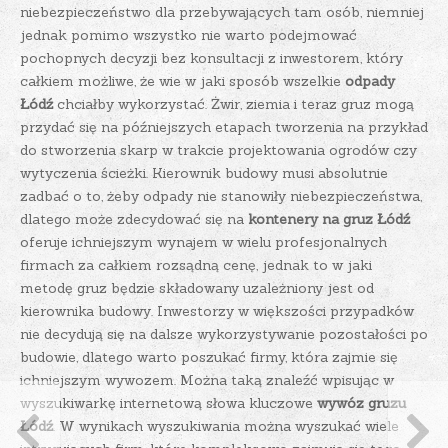
niebezpieczeństwo dla przebywających tam osób, niemniej
jednak pomimo wszystko nie warto podejmować
pochopnych decyzji bez konsultacji z inwestorem, który
całkiem możliwe, że wie w jaki sposób wszelkie
odpady
Łódź
chciałby wykorzystać.
Żwir, ziemia i teraz gruz mogą
przydać się na późniejszych etapach tworzenia na przykład
do stworzenia skarp w trakcie projektowania ogrodów czy
wytyczenia ścieżki. Kierownik budowy musi absolutnie
zadbać o to, żeby odpady nie stanowiły niebezpieczeństwa,
dlatego może zdecydować się na
kontenery na gruz Łódź
oferuje ichniejszym wynajem w wielu profesjonalnych
firmach za całkiem rozsądną cenę, jednak to w jaki
metodę gruz będzie składowany uzależniony jest od
kierownika budowy. Inwestorzy w większości przypadków
nie decydują się na dalsze wykorzystywanie pozostałości po
budowie, dlatego warto poszukać firmy, która zajmie się
ichniejszym wywozem. Można taką znaleźć wpisując w
wyszukiwarkę internetową słowa kluczowe
wywóz gruzu
Łódź
. W wynikach wyszukiwania można wyszukać wiele