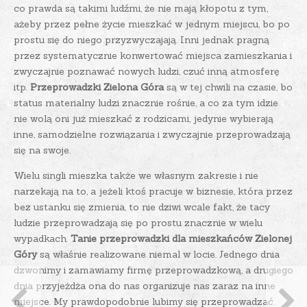
co prawda są takimi ludźmi, że nie mają kłopotu z tym,
ażeby przez pełne życie mieszkać w jednym miejscu, bo po
prostu się do niego przyzwyczajają. Inni jednak pragną
przez systematycznie konwertować miejsca zamieszkania i
zwyczajnie poznawać nowych ludzi, czuć inną atmosferę
itp.
Przeprowadzki Zielona Góra
są w tej chwili na czasie, bo
status materialny ludzi znacznie rośnie, a co za tym idzie
nie wolą oni już mieszkać z rodzicami, jedynie wybierają
inne, samodzielne rozwiązania i zwyczajnie przeprowadzają
się na swoje.
Wielu singli mieszka także we własnym zakresie i nie
narzekają na to, a jeżeli ktoś pracuje w biznesie, która przez
bez ustanku się zmienia, to nie dziwi wcale fakt, że tacy
ludzie przeprowadzają się po prostu znacznie w wielu
wypadkach.
Tanie przeprowadzki dla mieszkańców Zielonej
Góry
są właśnie realizowane niemal w locie. Jednego dnia
dzwonimy i zamawiamy firmę przeprowadzkową, a drugiego
dnia przyjeżdża ona do nas organizuje nas zaraz na inne
miejsce. My prawdopodobnie lubimy się przeprowadzać.