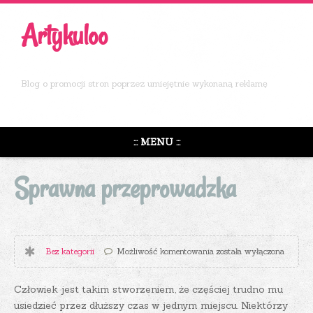
Artykuloo
Blog o promocji stron poprzez umiejętnie wykonaną reklamę
::: MENU :::
Sprawna przeprowadzka
Sprawna przeprowadzka
Bez kategorii
Możliwość komentowania
została wyłączona
Człowiek jest takim stworzeniem, że częściej trudno mu
usiedzieć przez dłuższy czas w jednym miejscu. Niektórzy