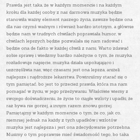
Prawda jest taka, że w każdym momencie i na każdym
kroku dla każdej osoby z nas darmowa muzyka będzie
stanowiła ważny element naszego życia, zawsze będzie ona
dla nas czymś ważnym i również bardzo istotnym, a głównie
będzie nam w trudnych chwilach poprawiała humor, w
chwilach lepszych będzie pozwalała się nam radować i
będzie ona de fakto w każdej chwili z nami. Warto zdawać
sobie sprawę i wiedzmy bardzo należycie o tym, że muzyka
rozładowuje napięcie, muzyka działa uspokajająco i
uszczęśliwia nas, więc czasami jest ona lepsza, aniżeli
najlepsze i najdroższe lekarstwa.
Powinniśmy starać się o
tym pamiętać, bo jest to przecież prawda, która ma nam
pomagać w życiu, w jego przeżywaniu. Właściwie wiemy z
swojego doświadczeniu, że życie to ciągłe wzloty i upadki, że
raz bywa nie gorzej, a innym razem znowu gorzej.
Pamiętajmy w każdym momencie o tym, że co, jak co,
niemniej jednak na każdy z tych upadków i wzlotów
muzyka jest najlepsza i jest ona zdecydowanie potrzebna.
Musimy o tym poprawnie mieć świadomość tego, bo taka