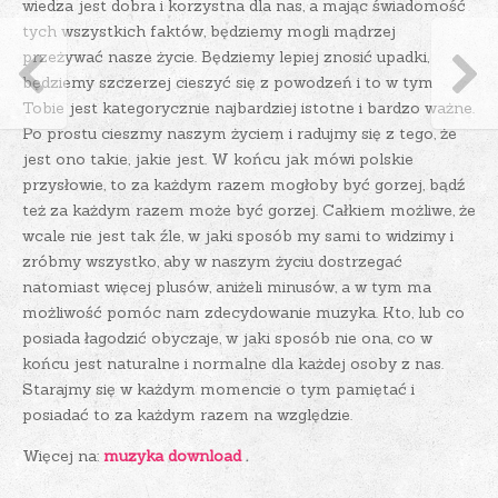
wiedza jest dobra i korzystna dla nas, a mając świadomość
tych wszystkich faktów, będziemy mogli mądrzej
przeżywać nasze życie. Będziemy lepiej znosić upadki,
będziemy szczerzej cieszyć się z powodzeń i to w tym
Tobie jest kategorycznie najbardziej istotne i bardzo ważne.
Po prostu cieszmy naszym życiem i radujmy się z tego, że
jest ono takie, jakie jest. W końcu jak mówi polskie
przysłowie, to za każdym razem mogłoby być gorzej, bądź
też za każdym razem może być gorzej. Całkiem możliwe, że
wcale nie jest tak źle, w jaki sposób my sami to widzimy i
zróbmy wszystko, aby w naszym życiu dostrzegać
natomiast więcej plusów, aniżeli minusów, a w tym ma
możliwość pomóc nam zdecydowanie muzyka. Kto, lub co
posiada łagodzić obyczaje, w jaki sposób nie ona, co w
końcu jest naturalne i normalne dla każdej osoby z nas.
Starajmy się w każdym momencie o tym pamiętać i
posiadać to za każdym razem na względzie.
Więcej na:
muzyka download
.